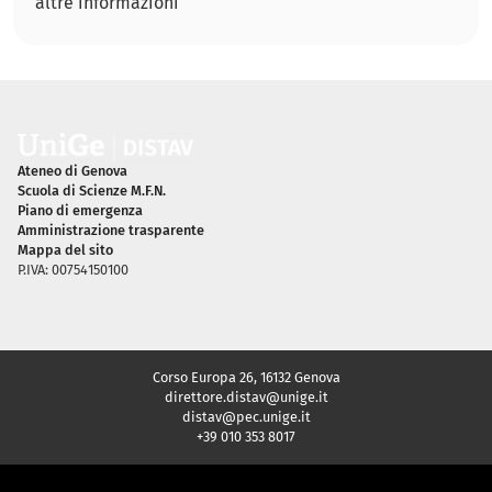
altre informazioni
Piè di pagina
Ateneo di Genova
Scuola di Scienze M.F.N.
Piano di emergenza
Amministrazione trasparente
Mappa del sito
P.IVA: 00754150100
Corso Europa 26, 16132 Genova
direttore.distav@unige.it
distav@pec.unige.it
+39 010 353 8017